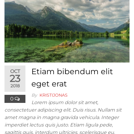
Etiam bibendum elit
OCT
23
eget erat
2018
By
KRISTIJONAS
0
Lorem ipsum dolor sit amet,
consectetuer adipiscing elit. Duis risus. Nullam sit
amet magna in magna gravida vehicula. Integer
imperdiet lectus quis justo. Etiam ligula pede,
sagittis quis, interdum ultricies, scelerisque eu.