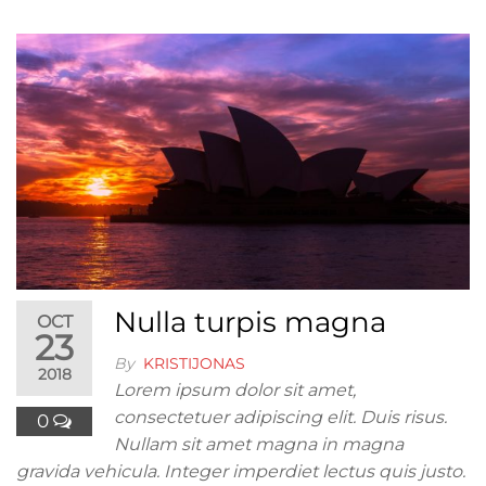
Nulla turpis magna
OCT
23
By
KRISTIJONAS
2018
Lorem ipsum dolor sit amet,
consectetuer adipiscing elit. Duis risus.
0
Nullam sit amet magna in magna
gravida vehicula. Integer imperdiet lectus quis justo.