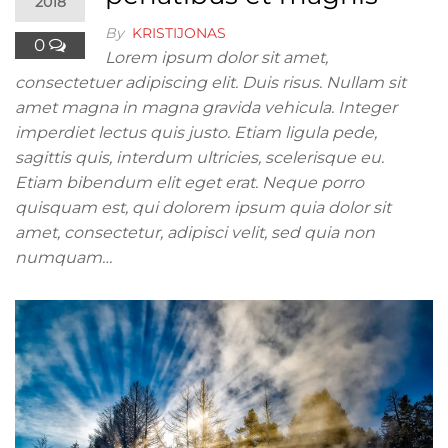
2018
By
KRISTIJONAS
0
Lorem ipsum dolor sit amet,
consectetuer adipiscing elit. Duis risus. Nullam sit
amet magna in magna gravida vehicula. Integer
imperdiet lectus quis justo. Etiam ligula pede,
sagittis quis, interdum ultricies, scelerisque eu.
Etiam bibendum elit eget erat. Neque porro
quisquam est, qui dolorem ipsum quia dolor sit
amet, consectetur, adipisci velit, sed quia non
numquam…