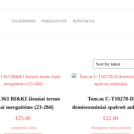
batai vaikams ir ne tik
PAGRINDINIS
PARDUOTUVĖ
KONTAKTAI
363 BI&KI žiemiai termo
Tom.m C-T10278-D
ai mergaitėms (23-28d)
demisezoniniai spalvoti au
€
25.00
€
22.00
mergaitėms žiema
Mergaitėme ruduo-pavasaris