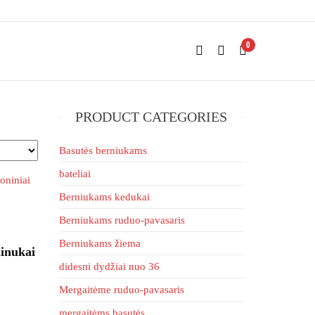
0
PRODUCT CATEGORIES
Basutės berniukams
bateliai
Berniukams kedukai
Berniukams ruduo-pavasaris
Berniukams žiema
linukai
didesni dydžiai nuo 36
Mergaitėme ruduo-pavasaris
mergaitėms basutės