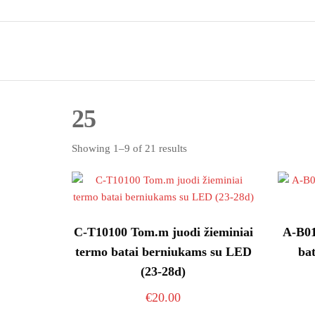
Skip
Batai4u.lt
to
the
content
25
Sorted
Showing 1–9 of 21 results
by
latest
C-T10100 Tom.m juodi žieminiai
A-B01
termo batai berniukams su LED
bat
(23-28d)
€
20.00