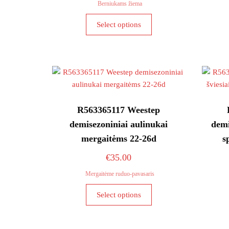
Berniukams žiema
This
Select options
product
has
multiple
variants.
The
options
may
R563365117 Weestep
be
demisezoniniai aulinukai
demi
chosen
mergaitėms 22-26d
s
on
the
€
35.00
product
Mergaitėme ruduo-pavasaris
page
This
Select options
product
has
multiple