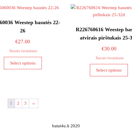
T
variants.
op
The
m
options
60036 Weestep basutės 22-
b
may
R226760616 Weestep bas
c
26
be
o
atvirais pirštukais 25-
chosen
€
27.00
th
on
€
30.00
pr
Basutės berniukams
the
p
Basutės berniukams
This
product
Select options
product
Th
page
Select options
has
pr
multiple
ha
variants.
mu
The
va
options
T
1
2
3
→
may
op
be
m
chosen
b
batai4u.lt 2020
on
c