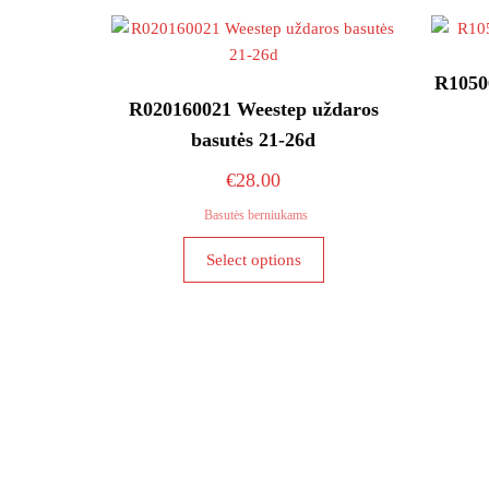
variants.
The
options
R1050
may
R020160021 Weestep uždaros
be
basutės 21-26d
chosen
on
€
28.00
the
Basutės berniukams
product
This
page
Select options
product
has
multiple
variants.
The
options
may
be
chosen