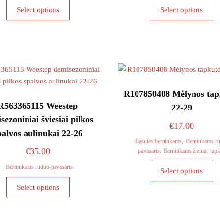
This
Th
Select options
Select options
product
pr
has
ha
multiple
mu
variants.
va
The
T
options
op
may
m
R107850408 Mėlynos tap
be
b
R563365115 Weestep
22-29
chosen
c
sezoniniai šviesiai pilkos
on
o
€
17.00
palvos aulinukai 22-26
the
th
Basutės berniukams
,
Berniukams r
product
pr
€
35.00
pavasaris
,
Berniukams žiema
,
tap
page
p
Th
Berniukams ruduo-pavasaris
Select options
pr
This
Select options
ha
product
mu
has
va
multiple