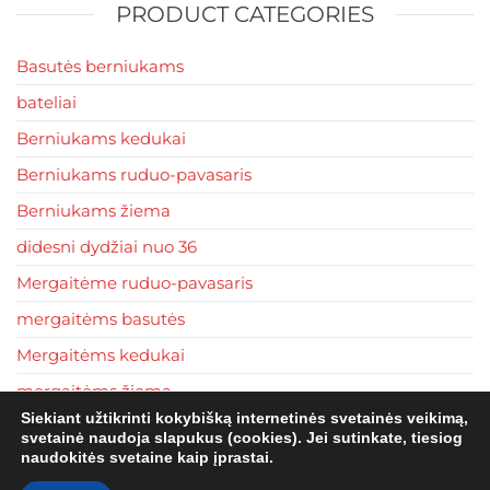
PRODUCT CATEGORIES
be
chosen
Basutės berniukams
on
the
bateliai
product
Berniukams kedukai
page
Berniukams ruduo-pavasaris
Berniukams žiema
didesni dydžiai nuo 36
Mergaitėme ruduo-pavasaris
mergaitėms basutės
Mergaitėms kedukai
mergaitėms žiema
Siekiant užtikrinti kokybišką internetinės svetainės veikimą,
tapkės
svetainė naudoja slapukus (cookies). Jei sutinkate, tiesiog
naudokitės svetaine kaip įprastai.