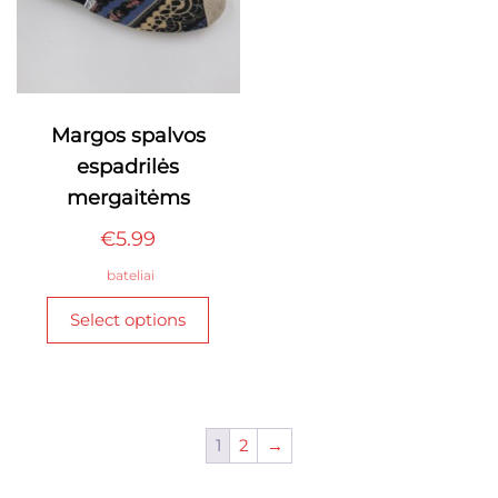
product
produ
page
page
Margos spalvos
espadrilės
mergaitėms
€
5.99
bateliai
This
Select options
product
has
multiple
variants.
The
1
2
→
options
may