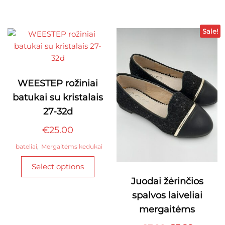
has
multi
multiple
varian
variants.
The
Sale!
The
optio
options
may
may
be
be
chos
WEESTEP rožiniai
chosen
on
batukai su kristalais
on
the
27-32d
the
produ
product
page
€
25.00
page
bateliai
,
Mergaitėms kedukai
This
Select options
product
Juodai žėrinčios
has
spalvos laiveliai
multiple
variants.
mergaitėms
The