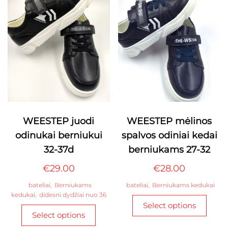
may
be
be
chosen
chos
on
on
the
the
product
produ
page
page
WEESTEP juodi
WEESTEP mėlinos
odinukai berniukui
spalvos odiniai kedai
32-37d
berniukams 27-32
€
29.00
€
28.00
bateliai
,
Berniukams
bateliai
,
Berniukams kedukai
kedukai
,
didesni dydžiai nuo 36
This
Select options
This
produ
Select options
product
has