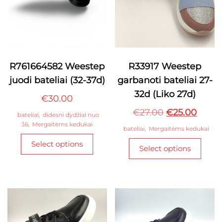
R761664582 Weestep
R33917 Weestep
juodi bateliai (32-37d)
garbanoti bateliai 27-
32d (Liko 27d)
€
30.00
Original
Curre
€
27.00
€
25.00
bateliai
,
didesni dydžiai nuo
36
,
Mergaitėms kedukai
price
price
bateliai
,
Mergaitėms kedukai
This
was:
is:
This
Select options
product
Select options
€27.00.
€25.0
produ
has
has
multiple
multi
variants.
varian
The
The
options
optio
may