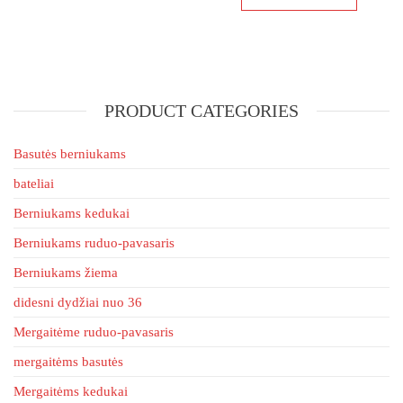
product
multiple
has
variants.
multiple
The
variants
options
The
may
PRODUCT CATEGORIES
options
be
may
chosen
be
Basutės berniukams
on
chosen
bateliai
the
on
product
Berniukams kedukai
the
page
product
Berniukams ruduo-pavasaris
page
Berniukams žiema
didesni dydžiai nuo 36
Mergaitėme ruduo-pavasaris
mergaitėms basutės
Mergaitėms kedukai