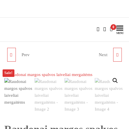
Skip
to
Batai4u.lt
batai vaikams ir ne tik
the
content
0
MENU
Prev
Next
JUODAI AUKSINĖS
JUODAI ŽĖRINČIOS
SPALVOS LAIVELIAI
SPALVOS LAIVELIAI
Sale!
MERGAITĖMS
MERGAITĖMS