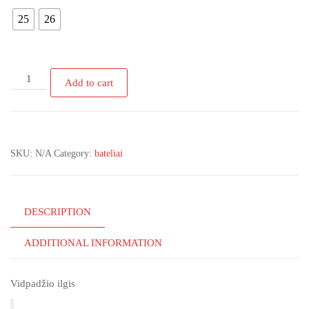
25
26
Raudonai
Add to cart
margos
spalvos
laiveliai
mergaitėms
SKU:
N/A
Category:
bateliai
quantity
DESCRIPTION
ADDITIONAL INFORMATION
Vidpadžio ilgis