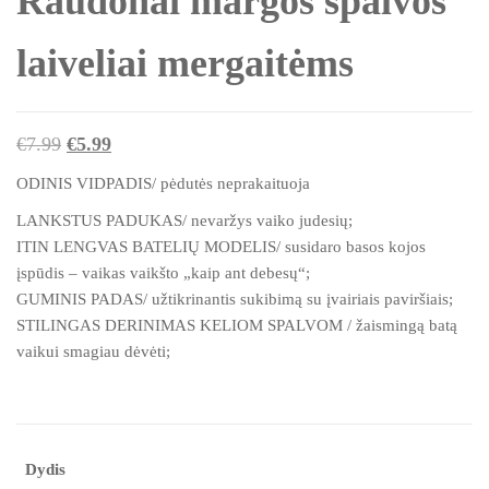
Raudonai margos spalvos
laiveliai mergaitėms
Original
Current
€
7.99
€
5.99
price
price
ODINIS VIDPADIS/ pėdutės neprakaituoja
was:
is:
LANKSTUS PADUKAS/ nevaržys vaiko judesių;
€7.99.
€5.99.
ITIN LENGVAS BATELIŲ MODELIS/ susidaro basos kojos
įspūdis – vaikas vaikšto „kaip ant debesų“;
GUMINIS PADAS/ užtikrinantis sukibimą su įvairiais paviršiais;
STILINGAS DERINIMAS KELIOM SPALVOM / žaismingą batą
vaikui smagiau dėvėti;
Dydis