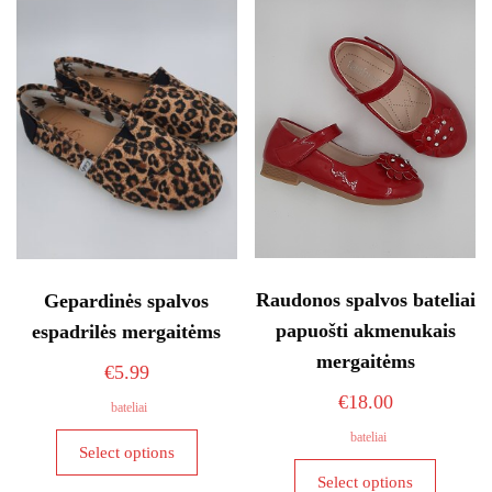
options
options
may
may
be
be
chosen
chosen
on
on
the
the
product
product
page
page
Raudonos spalvos bateliai
Gepardinės spalvos
papuošti akmenukais
espadrilės mergaitėms
mergaitėms
€
5.99
€
18.00
bateliai
This
bateliai
Select options
product
This
Select options
has