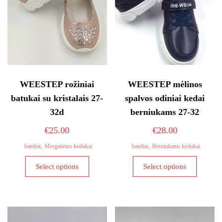
WEESTEP rožiniai
WEESTEP mėlinos
batukai su kristalais 27-
spalvos odiniai kedai
32d
berniukams 27-32
€
25.00
€
28.00
bateliai
,
Mergaitėms kedukai
bateliai
,
Berniukams kedukai
This
This
Select options
Select options
product
product
has
has
multiple
multiple
variants.
variants
The
The