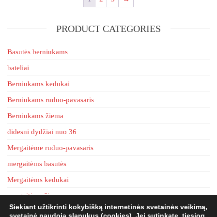
options
may
PRODUCT CATEGORIES
be
chosen
Basutės berniukams
on
the
bateliai
product
Berniukams kedukai
page
Berniukams ruduo-pavasaris
Berniukams žiema
didesni dydžiai nuo 36
Mergaitėme ruduo-pavasaris
mergaitėms basutės
Mergaitėms kedukai
mergaitėms žiema
Siekiant užtikrinti kokybišką internetinės svetainės veikimą,
tapkės
svetainė naudoja slapukus (cookies). Jei sutinkate, tiesiog