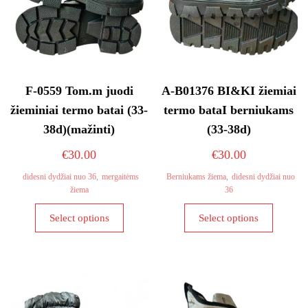
F-0559 Tom.m juodi
A-B01376 BI&KI žiemiai
žieminiai termo batai (33-
termo bataI berniukams
38d)(mažinti)
(33-38d)
€
30.00
€
30.00
didesni dydžiai nuo 36
,
mergaitėms
Berniukams žiema
,
didesni dydžiai nuo
žiema
36
This
This
Select options
Select options
product
product
has
has
multiple
multiple
variants.
variants
The
The
options
options