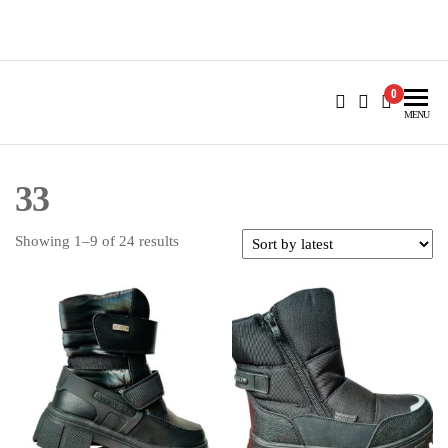
Skip
to
Batai4u.lt
batai vaikams ir ne tik
the
content
0
MENU
33
Sorted
Showing 1–9 of 24 results
by
latest