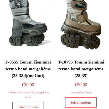
may
may
be
be
chosen
chosen
on
on
the
the
product
product
page
page
F-0555 Tom.m žieminiai
T-10795 Tom.m žieminai
termo batai mergaitėms
termo batai mergaitėms
(33-38d)(mažinti)
(28-35)
€
30.00
€
30.00
didesni dydžiai nuo 36
,
mergaitėms
mergaitėms žiema
žiema
This
Select options
This
product
Select options