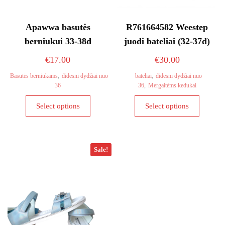
Apawwa basutės
R761664582 Weestep
berniukui 33-38d
juodi bateliai (32-37d)
€
17.00
€
30.00
Basutės berniukams
,
didesni dydžiai nuo
bateliai
,
didesni dydžiai nuo
36
36
,
Mergaitėms kedukai
This
This
Select options
Select options
product
product
has
has
multiple
multiple
variants.
variants
Sale!
The
The
options
options
may
may
be
be
chosen
chosen
on
on