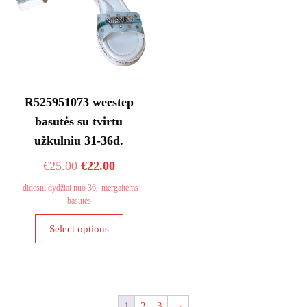
the
the
product
product
page
page
R525951073 weestep
basutės su tvirtu
užkulniu 31-36d.
Original
Current
€
25.00
€
22.00
price
price
didesni dydžiai nuo 36
,
mergaitėms
basutės
was:
is:
This
€25.00.
€22.00.
Select options
product
has
multiple
variants.
The
1
2
3
→