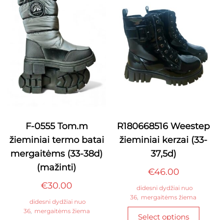
may
may
be
be
chosen
chos
on
on
the
the
product
produ
page
page
F-0555 Tom.m
R180668516 Weestep
žieminiai termo batai
žieminiai kerzai (33-
mergaitėms (33-38d)
37,5d)
(mažinti)
€
46.00
€
30.00
didesni dydžiai nuo
36
,
mergaitėms žiema
didesni dydžiai nuo
This
36
,
mergaitėms žiema
Select options