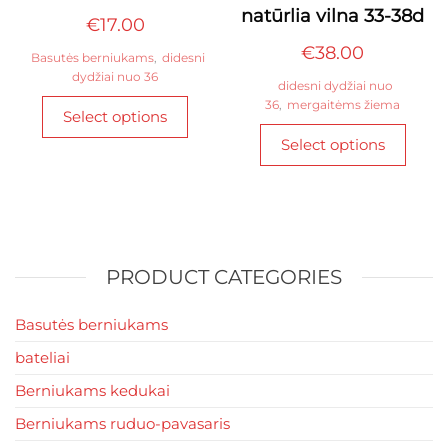
natūrlia vilna 33-38d
€
17.00
€
38.00
Basutės berniukams
,
didesni
dydžiai nuo 36
didesni dydžiai nuo
This
36
,
mergaitėms žiema
Select options
product
This
Select options
has
produ
multiple
has
variants.
multi
The
varian
options
The
may
optio
PRODUCT CATEGORIES
be
may
chosen
be
Basutės berniukams
on
chos
bateliai
the
on
product
Berniukams kedukai
the
page
produ
Berniukams ruduo-pavasaris
page