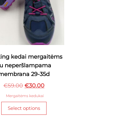
ting kedai mergaitėms
su neperšlampama
membrana 29-35d
Original
Current
€
59.00
€
30.00
price
price
Mergaitėms kedukai
was:
is:
This
Select options
€59.00.
€30.00.
product
has
multiple
variants.