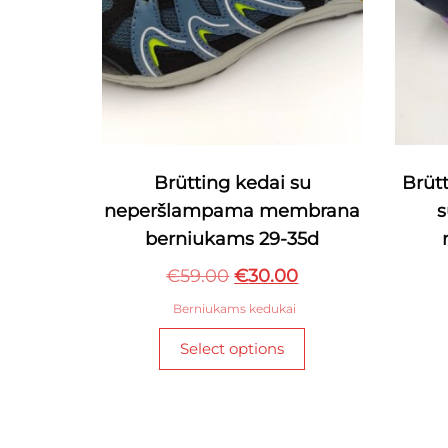
Brütting kedai su
Brüt
neperšlampama membrana
berniukams 29-35d
Original
Current
€
59.00
€
30.00
price
price
Berniukams kedukai
was:
is:
This
Select options
€59.00.
€30.00.
product
has
multiple
variants.