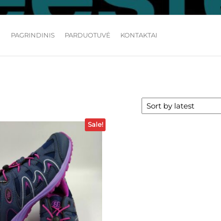
batai vaikams ir ne tik
PAGRINDINIS
PARDUOTUVĖ
KONTAKTAI
Sale!