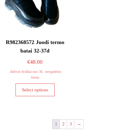
the
page
product
page
R982368572 Juodi termo
batai 32-37d
€
48.00
didesni dydžiai nuo 36
,
mergaitėms
žiema
This
Select options
product
has
multiple
variants.
The
1
2
3
→
options