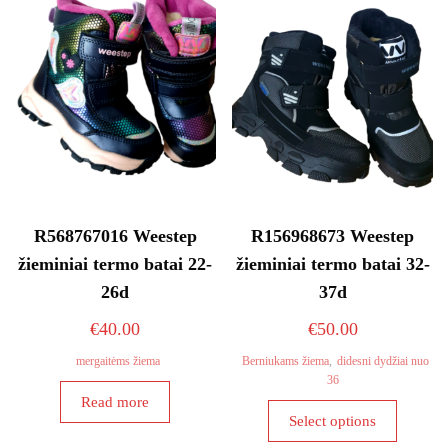
R568767016 Weestep
R156968673 Weestep
žieminiai termo batai 22-
žieminiai termo batai 32-
26d
37d
€
40.00
€
50.00
mergaitėms žiema
Berniukams žiema
,
didesni dydžiai nuo
36
Read more
This
Select options
product