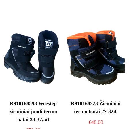
has
multiple
variants
The
options
may
be
chosen
on
the
product
page
R918168593 Weestep
R918168223 Žieminiai
žirminiai juodi termo
termo batai 27-32d.
batai 33-37,5d
€
48.00