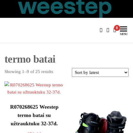
Skip
to
Batai4u.lt
batai vaikams ir ne tik
the
content
0
MENU
termo batai
Sorted
Showing 1–9 of 25 results
by
latest
R070268625 Weestep
termo batai su
užtrauktuku 32-37d.