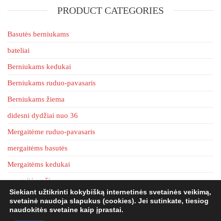
may
PRODUCT CATEGORIES
be
chosen
Basutės berniukams
on
the
bateliai
product
Berniukams kedukai
page
Berniukams ruduo-pavasaris
Berniukams žiema
didesni dydžiai nuo 36
Mergaitėme ruduo-pavasaris
mergaitėms basutės
Mergaitėms kedukai
mergaitėms žiema
Siekiant užtikrinti kokybišką internetinės svetainės veikimą,
tapkės
svetainė naudoja slapukus (cookies). Jei sutinkate, tiesiog
naudokitės svetaine kaip įprastai.