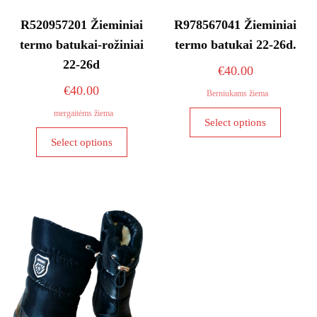
R520957201 Žieminiai
R978567041 Žieminiai
termo batukai-rožiniai
termo batukai 22-26d.
22-26d
€
40.00
€
40.00
Berniukams žiema
This
mergaitėms žiema
Select options
product
This
Select options
has
product
multiple
has
variants
multiple
The
variants.
options
The
may
options
be
may
chosen
be
on
chosen
the
on
product