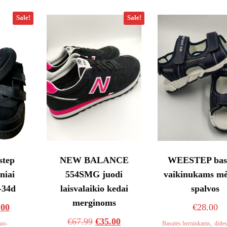
Sale!
Sale!
step
NEW BALANCE
WEESTEP bas
niai
554SMG juodi
vaikinukams mė
-34d
laisvalaikio kedai
spalvos
merginoms
inal
Current
.00
€
28.00
e
price
Original
Current
€
67.99
€
35.00
uo-
Basutės berniukams
,
dides