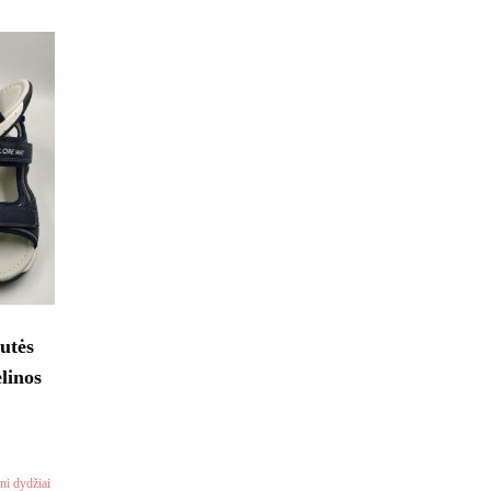
utės
linos
ni dydžiai