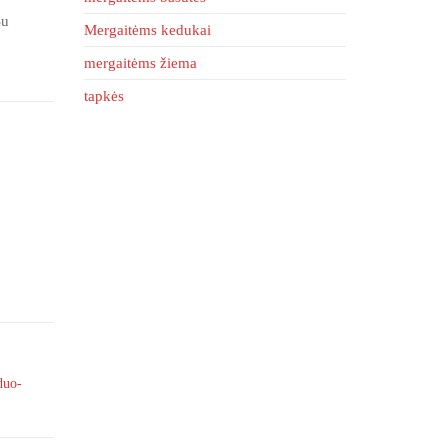
Su
Mergaitėms kedukai
mergaitėms žiema
tapkės
duo-