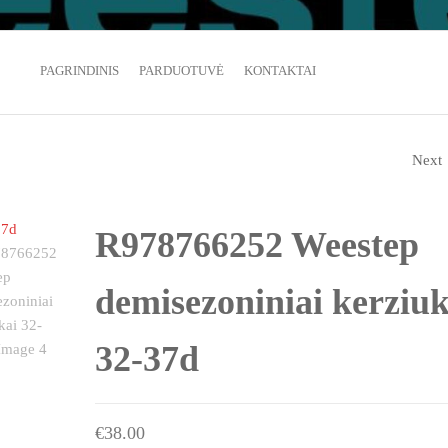
batai vaikams ir ne tik
PAGRINDINIS
PARDUOTUVĖ
KONTAKTAI
Next
R107850301 WEESTEP
JUODI MEDŽIAGINIA
R978766252 Weestep
SPORTBATUKAI 25-3
demisezoniniai kerziuk
32-37d
€
38.00