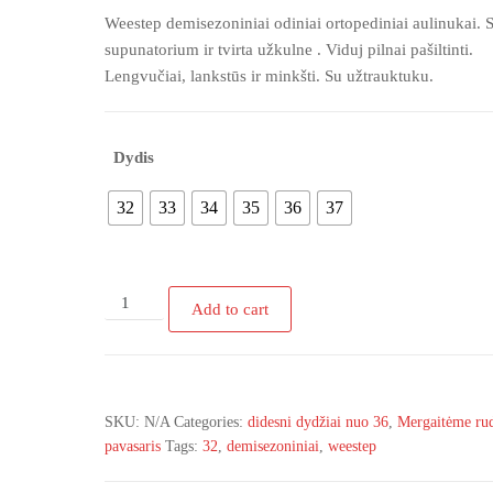
Weestep demisezoniniai odiniai ortopediniai aulinukai. 
supunatorium ir tvirta užkulne . Viduj pilnai pašiltinti.
Lengvučiai, lankstūs ir minkšti. Su užtrauktuku.
Dydis
32
33
34
35
36
37
R978766252
Add to cart
Weestep
demisezoniniai
kerziukai
32-
SKU:
N/A
Categories:
didesni dydžiai nuo 36
,
Mergaitėme ru
37d
pavasaris
Tags:
32
,
demisezoniniai
,
weestep
quantity