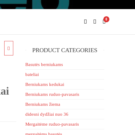
0
PRODUCT CATEGORIES
I
Basutės berniukams
bateliai
2D
Berniukams kedukai
ai
Berniukams ruduo-pavasaris
Berniukams žiema
didesni dydžiai nuo 36
Mergaitėme ruduo-pavasaris
mergaitėms basutės