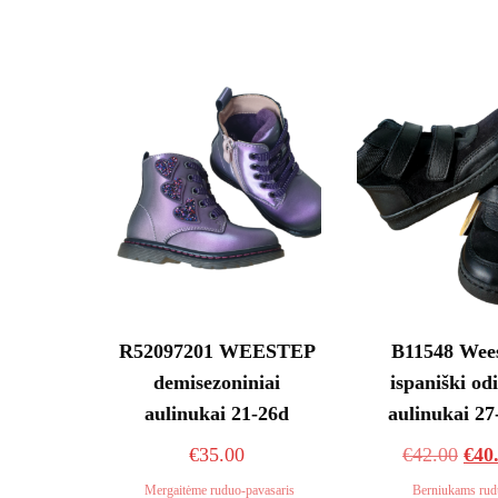
R52097201 WEESTEP
B11548 Wee
demisezoniniai
ispaniški odi
aulinukai 21-26d
aulinukai 27
Orig
€
35.00
€
42.00
€
40
pric
Mergaitėme ruduo-pavasaris
Berniukams rud