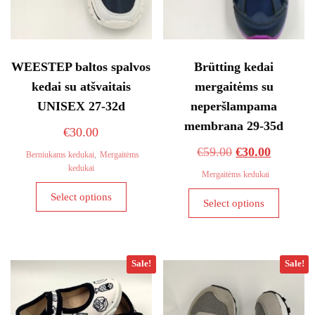
WEESTEP baltos spalvos
Brütting kedai
kedai su atšvaitais
mergaitėms su
UNISEX 27-32d
neperšlampama
membrana 29-35d
€
30.00
Original
Current
€
59.00
€
30.00
Berniukams kedukai
,
Mergaitėms
kedukai
price
price
Mergaitėms kedukai
This
was:
is:
This
Select options
product
Select options
€59.00.
€30.00.
product
has
has
multiple
multiple
variants.
variants
Sale!
Sale!
The
The
options
options
may
may