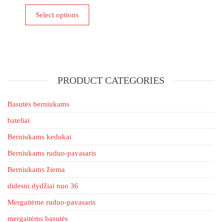
This
multiple
Select options
product
variants
has
The
multiple
options
variants.
may
The
be
PRODUCT CATEGORIES
options
chosen
may
on
be
Basutės berniukams
the
chosen
product
bateliai
on
page
Berniukams kedukai
the
product
Berniukams ruduo-pavasaris
page
Berniukams žiema
didesni dydžiai nuo 36
Mergaitėme ruduo-pavasaris
mergaitėms basutės