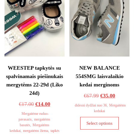
be
be
chosen
chosen
on
on
the
the
product
product
page
page
WEESTEP tapkytės su
NEW BALANCE
spalvinamais piešinukais
554SMG laisvalaikio
mergytėms 22-29d (Liko
kedai merginoms
24d)
Original
Current
€
67.99
€
35.00
Original
Current
price
price
€
17.00
€
14.00
didesni dydžiai nuo 36
,
Mergaitėms
kedukai
price
price
was:
is:
Mergaitėme ruduo-
This
pavasaris
,
mergaitėms
was:
is:
€67.99.
€35.00.
Select options
basutės
,
Mergaitėms
product
€17.00.
€14.00.
kedukai
,
mergaitėms žiema
,
tapkės
has