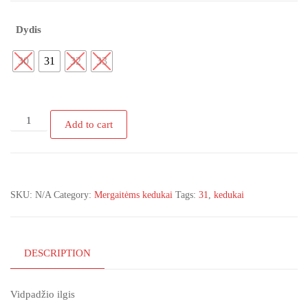
Dydis
30
31
32
33
Juodos
Add to cart
spalvos
kedai
su
rožiniais
SKU:
N/A
Category:
Mergaitėms kedukai
Tags:
31
,
kedukai
inarpais
30-
35d
(Liko
DESCRIPTION
31d)
quantity
Vidpadžio ilgis