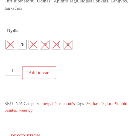
€25.00.
€22.00.
Turi supinatoriu. Odinės . Apimtis reguliuojasi lipukais. Lengvos,
lanksčios
Dydis
25
26
27
28
29
30
R539550623
Add to cart
Weestep
basutės
su
drugeliu
SKU:
N/A
Category:
mergaitėms basutės
Tags:
26
,
basutės
,
su užkulniu
25-
basutės
,
weestep
30d
(Liko
26d)
quantity