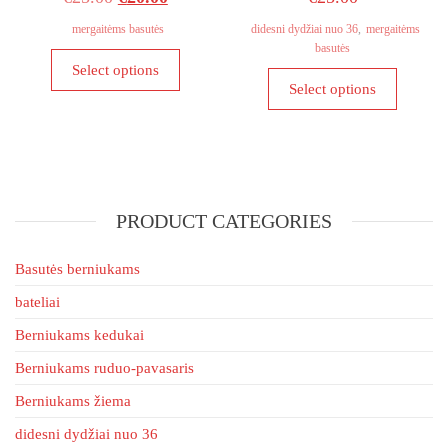
product
the
price
price
page
mergaitėms basutės
didesni dydžiai nuo 36
,
mergaitėms
product
basutės
was:
is:
This
page
Select options
This
€25.00.
€20.00.
product
Select options
product
has
has
multiple
multiple
variants.
variants
The
The
options
PRODUCT CATEGORIES
options
may
may
be
be
Basutės berniukams
chosen
chosen
on
bateliai
on
the
Berniukams kedukai
the
product
product
page
Berniukams ruduo-pavasaris
page
Berniukams žiema
didesni dydžiai nuo 36