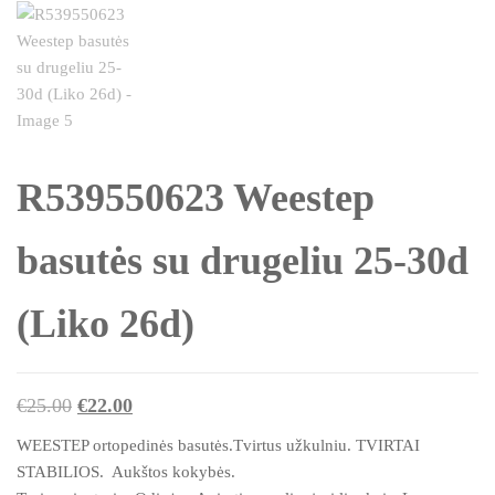
R539550623 Weestep
basutės su drugeliu 25-30d
(Liko 26d)
Original
Current
€
25.00
€
22.00
price
price
WEESTEP ortopedinės basutės.Tvirtus užkulniu. TVIRTAI
was:
is:
STABILIOS. Aukštos kokybės.