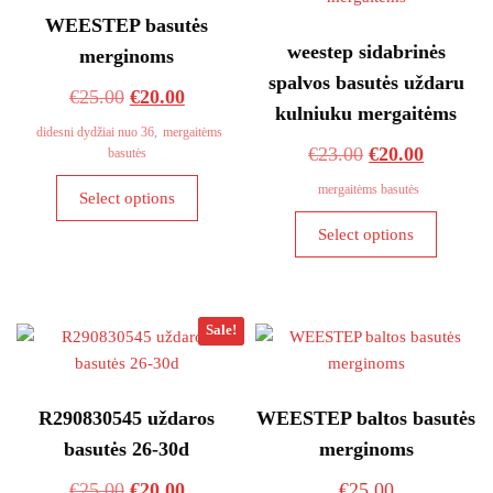
WEESTEP basutės
weestep sidabrinės
merginoms
spalvos basutės uždaru
Original
Current
€
25.00
€
20.00
kulniuku mergaitėms
price
price
didesni dydžiai nuo 36
,
mergaitėms
Original
Current
€
23.00
€
20.00
basutės
was:
is:
This
price
price
€25.00.
€20.00.
mergaitėms basutės
Select options
product
was:
is:
This
has
Select options
€23.00.
€20.00.
product
multiple
has
variants.
multiple
The
variants
Sale!
options
The
may
options
be
may
R290830545 uždaros
WEESTEP baltos basutės
chosen
be
on
basutės 26-30d
merginoms
chosen
the
on
Original
Current
€
25.00
€
20.00
€
25.00