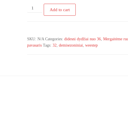
R038856323
Add to cart
WEESTEP
demisezoniniai
juodos
spalvos
SKU:
N/A
Categories:
didesni dydžiai nuo 36
,
Mergaitėme ru
aulinukai
pavasaris
Tags:
32
,
demisezoniniai
,
weestep
32-
37d
(Liko
32d)
quantity