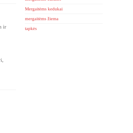
Mergaitėms kedukai
mergaitėms žiema
 ir
tapkės
i,