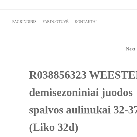
batai vaikams ir ne tik
PAGRINDINIS
PARDUOTUVĖ
KONTAKTAI
Next
R506355116 WEESTEP
DEMISEZONINIAI
R038856323 WEESTE
BALTOS SPALVOS
demisezoniniai juodos
AULINUKAI 22-26D
spalvos aulinukai 32-3
(Liko 32d)