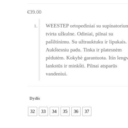
€
39.00
WEESTEP ortopediniai su supinatorium
tvirta užkulne. Odiniai, pilnai su
pašiltinimu. Su užtrauktuku ir lipukais.
Aukštesniu padu. Tinka ir platesnėm
pėdutėm. Kokybė garantuota. Itin lengv
lankstūs ir minkšti. Pilnai atsparūs
vandeniui.
Dydis
32
33
34
35
36
37