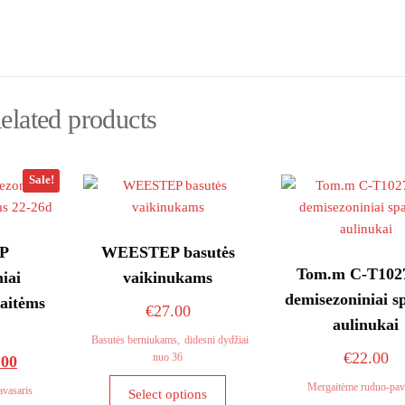
elated products
Sale!
P
WEESTEP basutės
Tom.m C-T102
iai
vaikinukams
demisezoniniai sp
gaitėms
€
27.00
aulinukai
Basutės berniukams
,
didesni dydžiai
€
22.00
nuo 36
inal
Current
.00
This
e
price
Mergaitėme ruduo-pav
avasaris
Select options
product