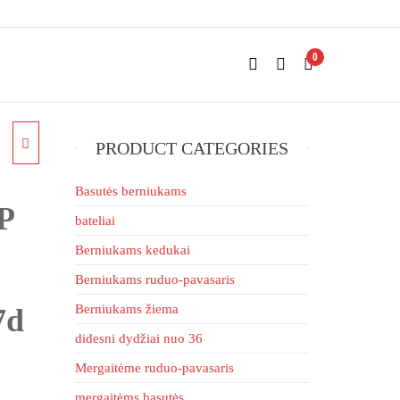
0
PRODUCT CATEGORIES
Basutės berniukams
P
bateliai
Berniukams kedukai
Berniukams ruduo-pavasaris
Berniukams žiema
7d
didesni dydžiai nuo 36
Mergaitėme ruduo-pavasaris
mergaitėms basutės