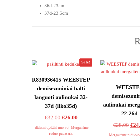
36d-23cm
37d-23,5cm
R
Sale!
R830936415 WEESTEP
WEESTE
demisezoniniai balti
demisezonin
languoti aulinukai 32-
aulinukai mer
37d (liko35d)
22-26d
Original
Current
€
32.00
€
26.00
Orig
€
28.00
€
24
price
price
didesni dydžiai nuo 36
,
Mergaitėme
pric
ruduo-pavasaris
was:
is:
Mergaitėme ruduo-p