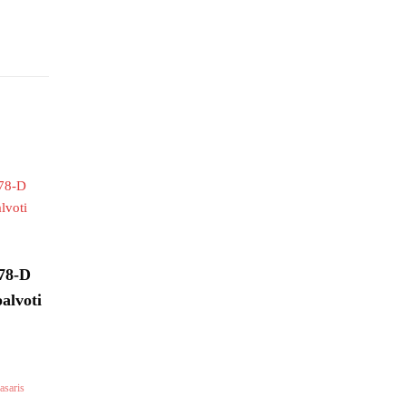
78-D
alvoti
asaris