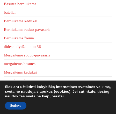
be
be
Basutės berniukams
chosen
chosen
bateliai
on
on
Berniukams kedukai
the
the
product
product
Berniukams ruduo-pavasaris
page
page
Berniukams žiema
didesni dydžiai nuo 36
Mergaitėme ruduo-pavasaris
mergaitėms basutės
Mergaitėms kedukai
mergaitėms žiema
Siekiant užtikrinti kokybišką internetinės svetainės veikimą,
tapkės
svetainė naudoja slapukus (cookies). Jei sutinkate, tiesiog
naudokitės svetaine kaip įprastai.
Sutinku
batai4u.lt 2020