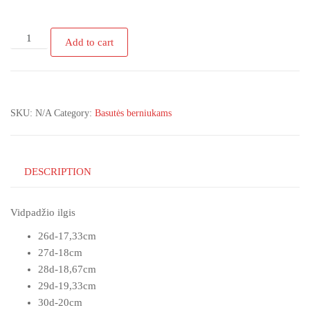
WEESTEP
Add to cart
mėlinos
spalvos
atvirais
galais
SKU:
N/A
Category:
Basutės berniukams
basutės
quantity
DESCRIPTION
Vidpadžio ilgis
26d-17,33cm
27d-18cm
28d-18,67cm
29d-19,33cm
30d-20cm