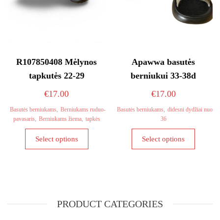
page
product
page
R107850408 Mėlynos
Apawwa basutės
tapkutės 22-29
berniukui 33-38d
€
17.00
€
17.00
Basutės berniukams
,
Berniukams ruduo-
Basutės berniukams
,
didesni dydžiai nuo
pavasaris
,
Berniukams žiema
,
tapkės
36
This
This
Select options
Select options
product
product
has
has
multiple
multiple
variants.
variants
The
The
PRODUCT CATEGORIES
options
options
may
may