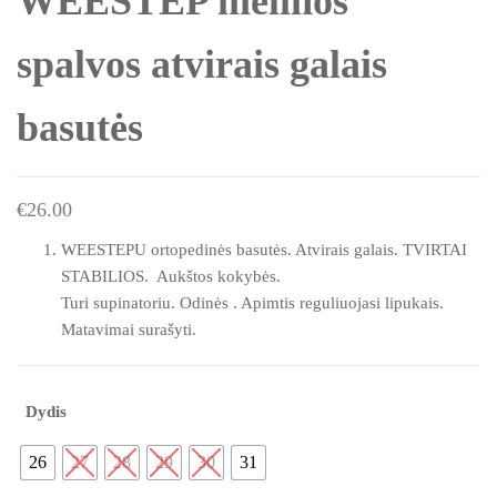
WEESTEP mėlinos
spalvos atvirais galais
basutės
€
26.00
WEESTEPU ortopedinės basutės. Atvirais galais. TVIRTAI
STABILIOS. Aukštos kokybės.
Turi supinatoriu. Odinės . Apimtis reguliuojasi lipukais.
Matavimai surašyti.
Dydis
26
27
28
29
30
31