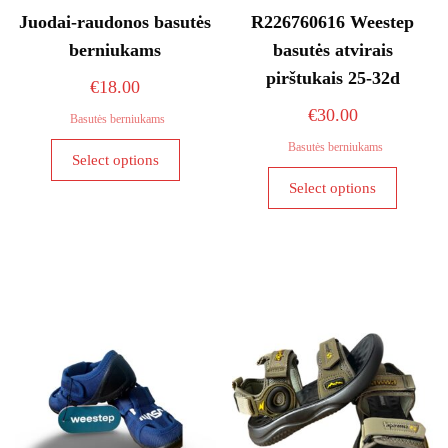
Juodai-raudonos basutės
R226760616 Weestep
berniukams
basutės atvirais
pirštukais 25-32d
€
18.00
€
30.00
Basutės berniukams
This
Basutės berniukams
Select options
product
This
Select options
has
product
multiple
has
variants.
multiple
The
variants
options
The
may
options
be
may
chosen
be
on
chosen
the
on
product
the