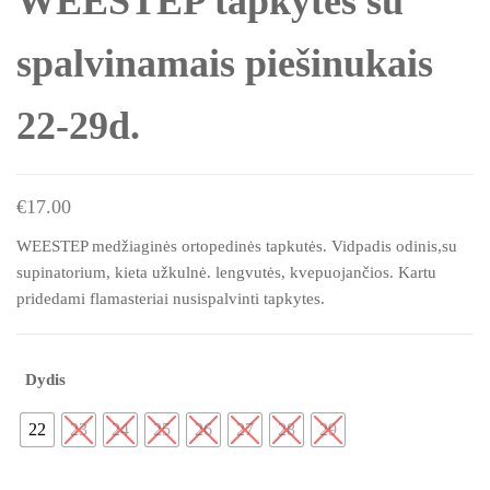
WEESTEP tapkytės su
spalvinamais piešinukais
22-29d.
€
17.00
WEESTEP medžiaginės ortopedinės tapkutės. Vidpadis odinis,su
supinatorium, kieta užkulnė. lengvutės, kvepuojančios. Kartu
pridedami flamasteriai nusispalvinti tapkytes.
Dydis
22
23
24
25
26
27
28
29