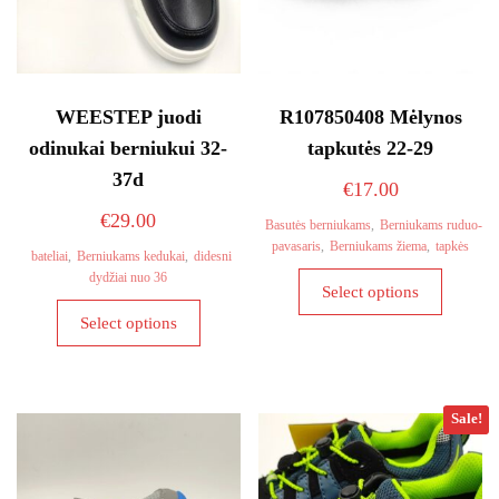
WEESTEP juodi
R107850408 Mėlynos
odinukai berniukui 32-
tapkutės 22-29
37d
€
17.00
€
29.00
Basutės berniukams
,
Berniukams ruduo-
pavasaris
,
Berniukams žiema
,
tapkės
bateliai
,
Berniukams kedukai
,
didesni
This
dydžiai nuo 36
Select options
product
This
Select options
has
product
multiple
has
variants
multiple
The
variants.
Sale!
options
The
may
options
be
may