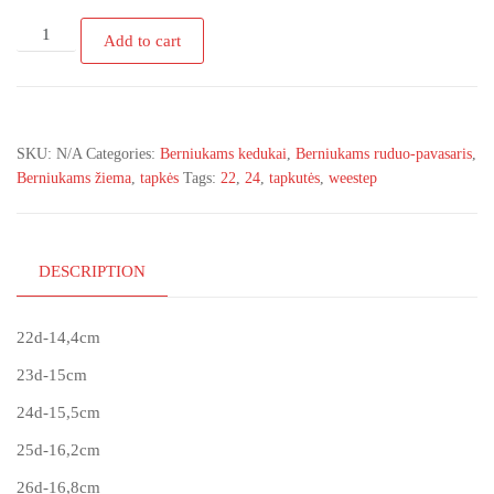
WEESTEP
Add to cart
tapkytės
su
spalvinamais
piešinukais
SKU:
N/A
Categories:
Berniukams kedukai
,
Berniukams ruduo-pavasaris
,
22-
Berniukams žiema
,
tapkės
Tags:
22
,
24
,
tapkutės
,
weestep
29d.
quantity
DESCRIPTION
22d-14,4cm
23d-15cm
24d-15,5cm
25d-16,2cm
26d-16,8cm