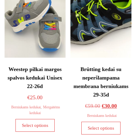
chosen
be
on
chosen
the
on
product
the
page
product
page
Weestep pilkai margos
Brütting kedai su
spalvos kedukai Unisex
neperšlampama
22-26d
membrana berniukams
29-35d
€
25.00
Original
Current
€
59.00
€
30.00
Berniukams kedukai
,
Mergaitėms
kedukai
price
price
Berniukams kedukai
This
was:
is:
This
Select options
product
Select options
€59.00.
€30.00.
product
has