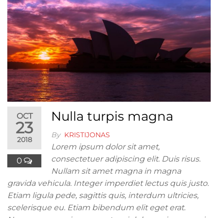
Nulla turpis magna
OCT
23
By
KRISTIJONAS
2018
Lorem ipsum dolor sit amet,
consectetuer adipiscing elit. Duis risus.
0
Nullam sit amet magna in magna
gravida vehicula. Integer imperdiet lectus quis justo.
Etiam ligula pede, sagittis quis, interdum ultricies,
scelerisque eu. Etiam bibendum elit eget erat.