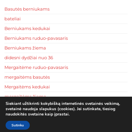
may
may
be
be
Basutės berniukams
chosen
chos
bateliai
on
on
Berniukams kedukai
the
the
product
produ
Berniukams ruduo-pavasaris
page
page
Berniukams žiema
didesni dydžiai nuo 36
Mergaitėme ruduo-pavasaris
mergaitėms basutės
Mergaitėms kedukai
mergaitėms žiema
Siekiant užtikrinti kokybišką internetinės svetainės veikimą,
tapkės
svetainė naudoja slapukus (cookies). Jei sutinkate, tiesiog
naudokitės svetaine kaip įprastai.
Sutinku