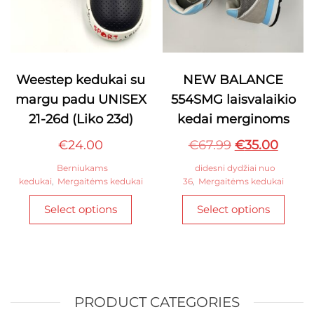
page
page
Weestep kedukai su
NEW BALANCE
margu padu UNISEX
554SMG laisvalaikio
21-26d (Liko 23d)
kedai merginoms
Original
Curre
€
24.00
€
67.99
€
35.00
price
price
Berniukams
didesni dydžiai nuo
kedukai
,
Mergaitėms kedukai
36
,
Mergaitėms kedukai
was:
is:
This
This
€67.99.
€35.0
Select options
Select options
product
produ
has
has
multiple
multi
variants.
varian
The
The
options
optio
PRODUCT CATEGORIES