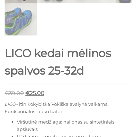
LICO kedai mėlinos
spalvos 25-32d
Original
Current
€
39.00
€
25.00
price
price
LICO-
itin kokybiška Vokiška avalynė vaikams.
was:
is:
Funkcionalus lauko batai
€39.00.
€25.00.
Viršutinė medžiaga: nailonas su sintetiniais
apsiuvais
Uždarymas: greito suvarymo sistema