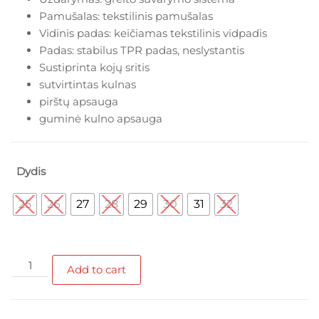
Pamušalas: tekstilinis pamušalas
Vidinis padas: keičiamas tekstilinis vidpadis
Padas: stabilus TPR padas, neslystantis
Sustiprinta kojų sritis
sutvirtintas kulnas
pirštų apsauga
guminė kulno apsauga
Dydis
25
26
27
28
29
30
31
32
LICO
Add to cart
kedai
mėlinos
spalvos