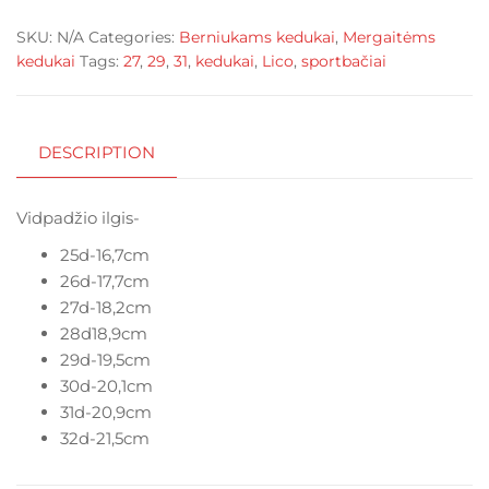
25-
SKU:
N/A
Categories:
Berniukams kedukai
,
Mergaitėms
32d
kedukai
Tags:
27
,
29
,
31
,
kedukai
,
Lico
,
sportbačiai
quantity
DESCRIPTION
Vidpadžio ilgis-
25d-16,7cm
26d-17,7cm
27d-18,2cm
28d18,9cm
29d-19,5cm
30d-20,1cm
31d-20,9cm
32d-21,5cm