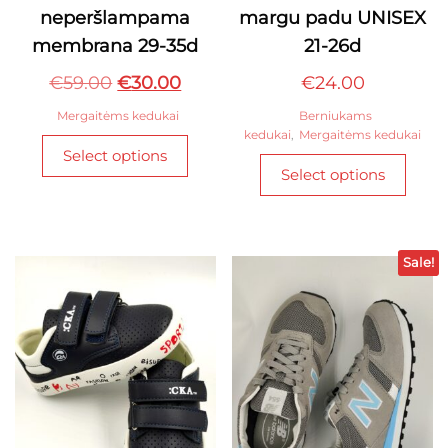
neperšlampama
margu padu UNISEX
membrana 29-35d
21-26d
Original
Current
€
59.00
€
30.00
€
24.00
price
price
Mergaitėms kedukai
Berniukams
was:
is:
kedukai
,
Mergaitėms kedukai
This
Select options
This
€59.00.
€30.00.
product
Select options
produ
has
has
multiple
multi
variants.
varian
The
Sale!
The
options
optio
may
may
be
be
chosen
chos
on
on
the
the
product
produ