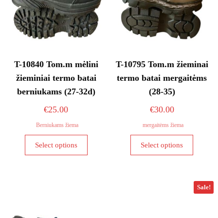
T-10840 Tom.m mėlini
T-10795 Tom.m žieminai
žieminiai termo batai
termo batai mergaitėms
berniukams (27-32d)
(28-35)
€
25.00
€
30.00
Berniukams žiema
mergaitėms žiema
This
This
Select options
Select options
product
product
has
has
multiple
multiple
variants.
variants
Sale!
The
The
options
options