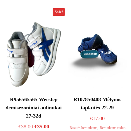
multiple
multiple
variants.
variants
Sale!
The
The
options
options
may
may
be
be
chosen
chosen
on
on
the
the
product
product
page
page
R956565565 Weestep
R107850408 Mėlynos
demisezoniniai aulinukai
tapkutės 22-29
27-32d
€
17.00
Original
Current
€
38.00
€
35.00
Basutės berniukams
,
Berniukams ruduo-