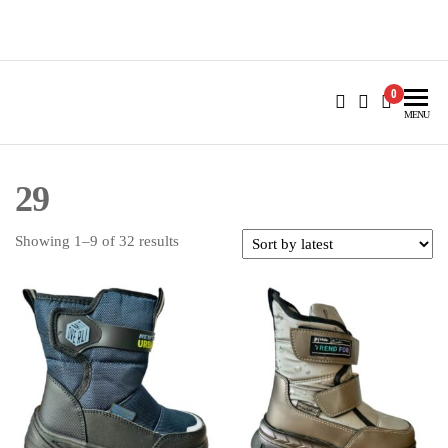
Skip
to
Batai4u.lt
batai vaikams ir ne tik
the
content
0
MENU
29
Sorted
Showing 1–9 of 32 results
by
latest