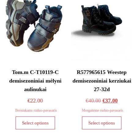
may
may
be
be
chosen
chosen
on
on
the
the
product
product
page
page
Tom.m C-T10119-C
R577965615 Weestep
demisezoniniai mėlyni
demisezoniniai kerziukai
aulinukai
27-32d
Original
Current
€
22.00
€
40.00
€
37.00
price
price
Berniukams ruduo-pavasaris
Mergaitėme ruduo-pavasaris
was:
is:
This
This
Select options
Select options
€40.00.
€37.00.
product
product
has
has