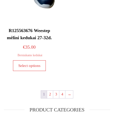
product
page
page
R125563676 Weestep
mėlini kedukai 27-32d.
€
35.00
Berniukams kedukai
This
Select options
product
has
multiple
variants.
The
1
2
3
4
→
options
may
PRODUCT CATEGORIES
be