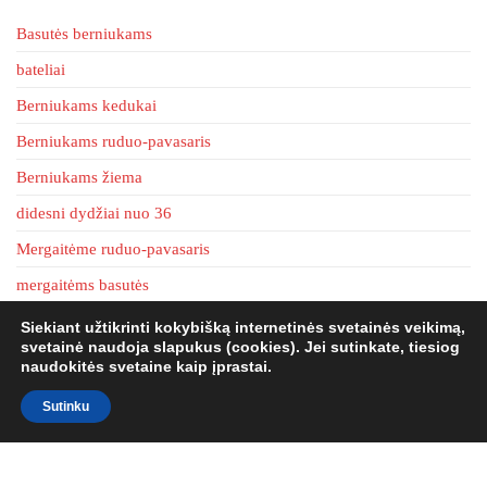
chosen
Basutės berniukams
on
the
bateliai
product
Berniukams kedukai
page
Berniukams ruduo-pavasaris
Berniukams žiema
didesni dydžiai nuo 36
Mergaitėme ruduo-pavasaris
mergaitėms basutės
Mergaitėms kedukai
Siekiant užtikrinti kokybišką internetinės svetainės veikimą,
svetainė naudoja slapukus (cookies). Jei sutinkate, tiesiog
mergaitėms žiema
naudokitės svetaine kaip įprastai.
tapkės
Sutinku