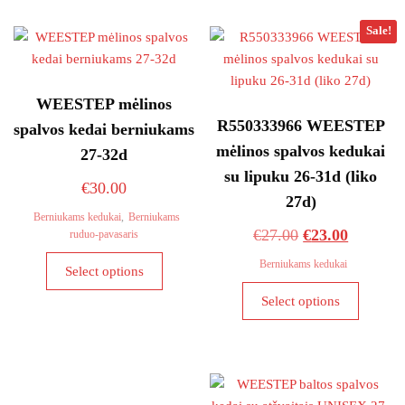
Sale!
WEESTEP mėlinos
R550333966 WEESTEP
spalvos kedai berniukams
mėlinos spalvos kedukai
27-32d
su lipuku 26-31d (liko
€
30.00
27d)
Berniukams kedukai
,
Berniukams
Original
Current
€
27.00
€
23.00
ruduo-pavasaris
This
price
price
Berniukams kedukai
Select options
product
was:
is:
This
has
Select options
€27.00.
€23.00.
product
multiple
has
variants.
multiple
The
variants
options
The