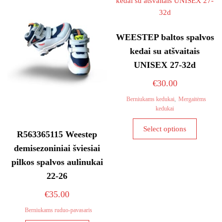
may
options
be
may
chosen
be
WEESTEP baltos spalvos
on
chosen
the
kedai su atšvaitais
on
product
UNISEX 27-32d
the
page
product
€
30.00
page
Berniukams kedukai
,
Mergaitėms
kedukai
This
Select options
R563365115 Weestep
product
has
demisezoniniai šviesiai
multiple
pilkos spalvos aulinukai
variants
22-26
The
options
€
35.00
may
Berniukams ruduo-pavasaris
be