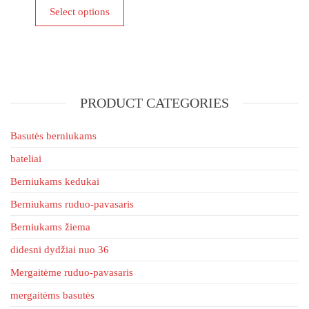
This
chosen
Select options
product
on
has
the
multiple
product
variants.
page
The
PRODUCT CATEGORIES
options
may
be
Basutės berniukams
chosen
bateliai
on
Berniukams kedukai
the
product
Berniukams ruduo-pavasaris
page
Berniukams žiema
didesni dydžiai nuo 36
Mergaitėme ruduo-pavasaris
mergaitėms basutės