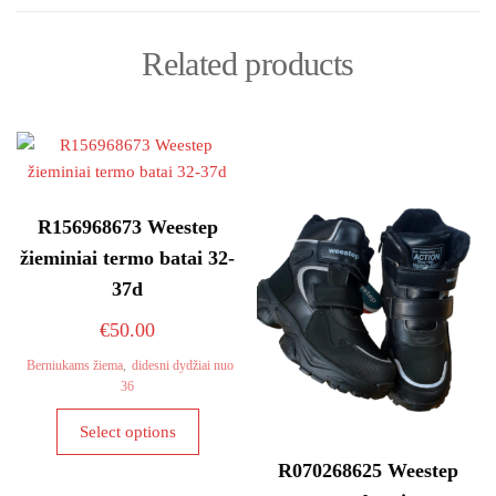
Related products
R156968673 Weestep
žieminiai termo batai 32-
37d
€
50.00
Berniukams žiema
,
didesni dydžiai nuo
36
This
Select options
product
R070268625 Weestep
has
multiple