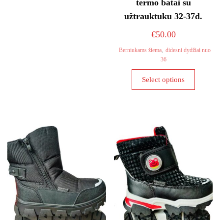
termo batai su
variants.
užtrauktuku 32-37d.
The
€
50.00
options
may
Berniukams žiema
,
didesni dydžiai nuo
be
36
chosen
This
Select options
on
product
the
has
product
multiple
page
variants
The
options
may
be
chosen
on
the
product