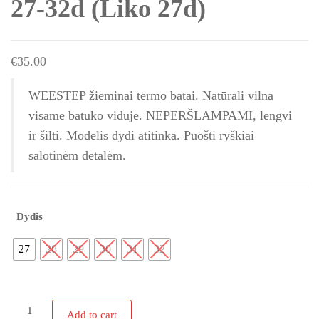
27-32d (Liko 27d)
€
35.00
WEESTEP žieminai termo batai. Natūrali vilna
visame batuko viduje. NEPERŠLAMPAMI, lengvi
ir šilti. Modelis dydi atitinka. Puošti ryškiai
salotinėm detalėm.
Dydis
27
28
29
30
31
32
WEESTEP
Add to cart