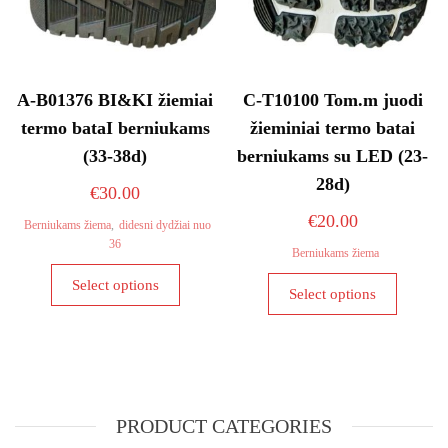
page
A-B01376 BI&KI žiemiai
C-T10100 Tom.m juodi
termo bataI berniukams
žieminiai termo batai
(33-38d)
berniukams su LED (23-
28d)
€
30.00
€
20.00
Berniukams žiema
,
didesni dydžiai nuo
36
Berniukams žiema
This
This
Select options
product
Select options
product
has
has
multiple
multiple
variants.
variants
The
The
options
PRODUCT CATEGORIES
options
may
may