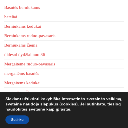
be
be
Basutės berniukams
chosen
chosen
bateliai
on
on
the
Berniukams kedukai
the
product
product
Berniukams ruduo-pavasaris
page
page
Berniukams žiema
didesni dydžiai nuo 36
Mergaitėme ruduo-pavasaris
mergaitėms basutės
Mergaitėms kedukai
mergaitėms žiema
Siekiant užtikrinti kokybišką internetinės svetainės veikimą,
tapkės
svetainė naudoja slapukus (cookies). Jei sutinkate, tiesiog
naudokitės svetaine kaip įprastai.
Sutinku
batai4u.lt 2020