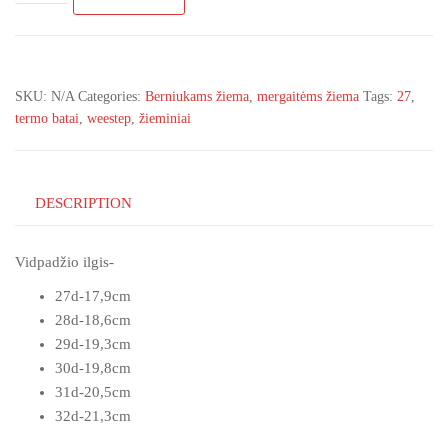
juosos
su
salotniu
spalvos
SKU:
N/A
Categories:
Berniukams žiema
,
mergaitėms žiema
Tags:
27
,
žieminiai
termo batai
,
weestep
,
žieminiai
termo
batai
su
vilna
DESCRIPTION
unisex
27-
Vidpadžio ilgis-
32d
(Liko
27d-17,9cm
27d)
28d-18,6cm
quantity
29d-19,3cm
30d-19,8cm
31d-20,5cm
32d-21,3cm