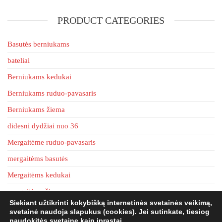
The
PRODUCT CATEGORIES
options
may
be
Basutės berniukams
chosen
bateliai
on
Berniukams kedukai
the
product
Berniukams ruduo-pavasaris
page
Berniukams žiema
didesni dydžiai nuo 36
Mergaitėme ruduo-pavasaris
mergaitėms basutės
Mergaitėms kedukai
mergaitėms žiema
Siekiant užtikrinti kokybišką internetinės svetainės veikimą,
tapkės
svetainė naudoja slapukus (cookies). Jei sutinkate, tiesiog
naudokitės svetaine kaip įprastai.