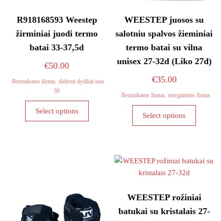
R918168593 Weestep
WEESTEP juosos su
žirminiai juodi termo
salotniu spalvos žieminiai
batai 33-37,5d
termo batai su vilna
unisex 27-32d (Liko 27d)
€
50.00
€
35.00
Berniukams žiema
,
didesni dydžiai nuo
36
Berniukams žiema
,
mergaitėms žiema
This
This
Select options
product
Select options
product
has
has
multiple
multiple
variants.
variants
The
The
options
options
may
may
WEESTEP rožiniai
be
be
chosen
batukai su kristalais 27-
chosen