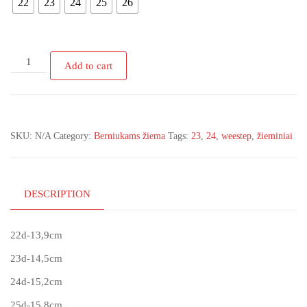
22
23
24
25
26
WEESTEP
Add to cart
žieminiai
aulinukai
su
natūralia
SKU:
N/A
Category:
Berniukams žiema
Tags:
23
,
24
,
weestep
,
žieminiai
vilna
22-
26d
quantity
DESCRIPTION
22d-13,9cm
23d-14,5cm
24d-15,2cm
25d-15,8cm