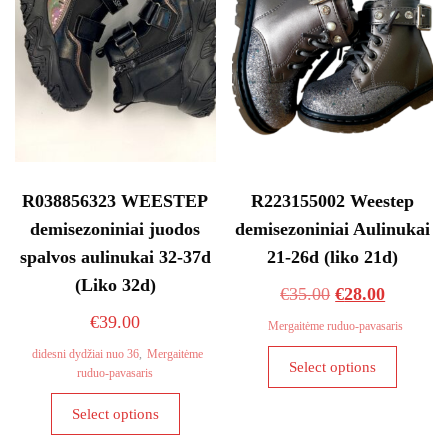
R038856323 WEESTEP
R223155002 Weestep
demisezoniniai juodos
demisezoniniai Aulinukai
spalvos aulinukai 32-37d
21-26d (liko 21d)
(Liko 32d)
Original
Current
€
35.00
€
28.00
price
price
€
39.00
Mergaitėme ruduo-pavasaris
was:
is:
This
didesni dydžiai nuo 36
,
Mergaitėme
Select options
ruduo-pavasaris
€35.00.
€28.00.
product
This
has
Select options
product
multiple
has
variants