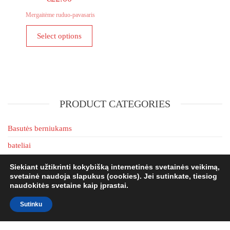
options
may
Mergaitėme ruduo-pavasaris
be
This
Select options
chosen
product
on
has
the
multiple
product
variants.
page
The
PRODUCT CATEGORIES
options
may
be
Basutės berniukams
chosen
bateliai
on
Berniukams kedukai
the
Siekiant užtikrinti kokybišką internetinės svetainės veikimą,
svetainė naudoja slapukus (cookies). Jei sutinkate, tiesiog
product
Berniukams ruduo-pavasaris
naudokitės svetaine kaip įprastai.
page
Berniukams žiema
Sutinku
didesni dydžiai nuo 36