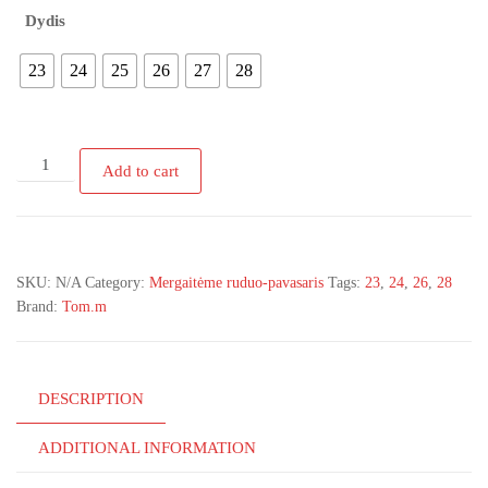
Dydis
23
24
25
26
27
28
Tom.m
Add to cart
T-
11710-
B
demisezoniniai
SKU:
N/A
Category:
Mergaitėme ruduo-pavasaris
Tags:
23
,
24
,
26
,
28
rudi
Brand:
Tom.m
aulinukai
quantity
DESCRIPTION
ADDITIONAL INFORMATION