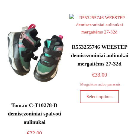
multiple
The
variants.
options
The
may
options
be
may
chosen
be
on
R553255746 WEESTEP
chosen
the
demisezoniniai aulinukai
on
product
mergaitėms 27-32d
the
page
product
€
33.00
page
Mergaitėme ruduo-pavasaris
This
Select options
product
Tom.m C-T10278-D
has
demisezoniniai spalvoti
multiple
variants
aulinukai
The
€
22.00