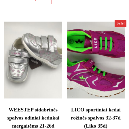
product
options
has
may
multiple
be
variants.
Sale!
chosen
The
on
options
the
may
product
be
page
chosen
on
the
product
page
WEESTEP sidabrinės
LICO sportiniai kedai
spalvos odiniai kedukai
rožinės spalvos 32-37d
mergaitėms 21-26d
(Liko 35d)