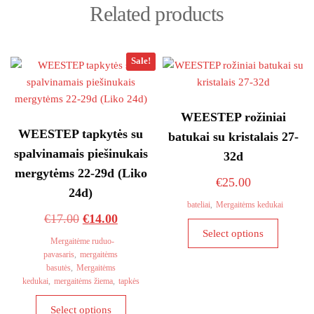
Related products
Sale!
WEESTEP rožiniai
WEESTEP tapkytės su
batukai su kristalais 27-
spalvinamais piešinukais
32d
mergytėms 22-29d (Liko
€
25.00
24d)
bateliai
,
Mergaitėms kedukai
Original
Current
€
17.00
€
14.00
This
Select options
price
price
product
Mergaitėme ruduo-
pavasaris
,
mergaitėms
was:
is:
has
basutės
,
Mergaitėms
multiple
€17.00.
€14.00.
kedukai
,
mergaitėms žiema
,
tapkės
variants
This
The
Select options