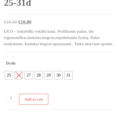
25-31d
Original
Current
€
18.00
€
10.00
price
price
LICO – kokybiški vokiški batai. Profiliuotas padas, itin
was:
is:
ergonomiškas,lankstus,lengvas,nepaliekantis žymių. Padas
€18.00.
€10.00.
neslystantis. Kedukai lengvai apsiaunami . Tinka aktyviam sportui.
Dydis
25
26
27
28
29
30
31
LICO
Add to cart
kedai
mergaitėms
25-