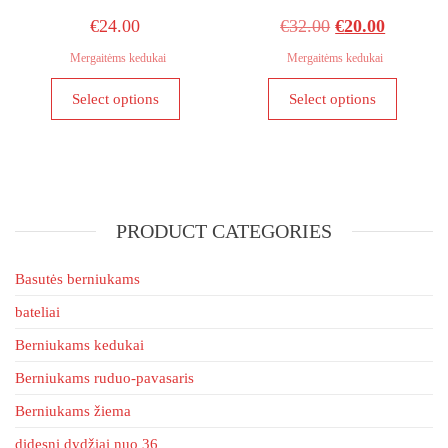
Original
Current
€
24.00
€
32.00
€
20.00
price
price
Mergaitėms kedukai
Mergaitėms kedukai
was:
is:
This
This
Select options
Select options
€32.00.
€20.00.
product
product
has
has
multiple
multiple
variants.
variants
The
The
PRODUCT CATEGORIES
options
options
may
may
be
be
Basutės berniukams
chosen
chosen
bateliai
on
on
Berniukams kedukai
the
the
product
product
Berniukams ruduo-pavasaris
page
page
Berniukams žiema
didesni dydžiai nuo 36