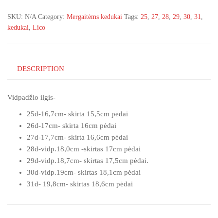
31d
SKU:
N/A
Category:
Mergaitėms kedukai
Tags:
25
,
27
,
28
,
29
,
30
,
31
,
quantity
kedukai
,
Lico
DESCRIPTION
Vidpadžio ilgis-
25d-16,7cm- skirta 15,5cm pėdai
26d-17cm- skirta 16cm pėdai
27d-17,7cm- skirta 16,6cm pėdai
28d-vidp.18,0cm -skirtas 17cm pėdai
29d-vidp.18,7cm- skirtas 17,5cm pėdai.
30d-vidp.19cm- skirtas 18,1cm pėdai
31d- 19,8cm- skirtas 18,6cm pėdai