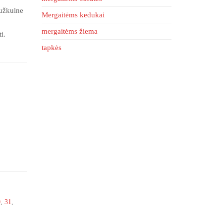
 užkulne
Mergaitėms kedukai
mergaitėms žiema
i.
tapkės
0
,
31
,