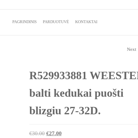
batai vaikams ir ne tik
PAGRINDINIS
PARDUOTUVĖ
KONTAKTAI
Next
R807633975 WEESTEP
SPALVOTI KEDUKAI 
R529933881 WEESTE
LIPUKU UNISEX 22-2
balti kedukai puošti
(LIKO 26D)
blizgiu 27-32D.
Original
Current
€
30.00
€
27.00