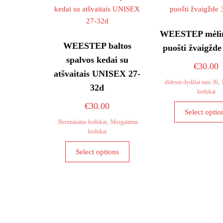
WEESTEP mėlin
WEESTEP baltos
puošti žvaigžde
spalvos kedai su
€
30.00
atšvaitais UNISEX 27-
didesni dydžiai nuo 36
,
32d
kedukai
€
30.00
Select optio
Berniukams kedukai
,
Mergaitėms
kedukai
This
Select options
product
has
multiple
variants.
The
options