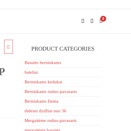
0
PRODUCT CATEGORIES
SU
Basutės berniukams
P
bateliai
6D
Berniukams kedukai
Berniukams ruduo-pavasaris
Berniukams žiema
didesni dydžiai nuo 36
Mergaitėme ruduo-pavasaris
mergaitėms basutės