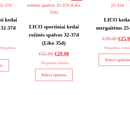
i kedai
LICO keda
LICO sportiniai kedai
 32-37d
mergaitėms 25
rožinės spalvos 32-37d
Origi
€
39.00
€
25.
(Liko 35d)
price
Mergaitėms
Mergaitėms keduk
Original
Current
€
32.00
€
20.00
was:
Select option
This
price
price
€39.0
Mergaitėms kedukai
ns
product
was:
is:
This
has
Select options
€32.00.
€20.00.
product
multiple
has
variants.
multiple
The
variants.
options
The
may
options
be
may
chosen
be