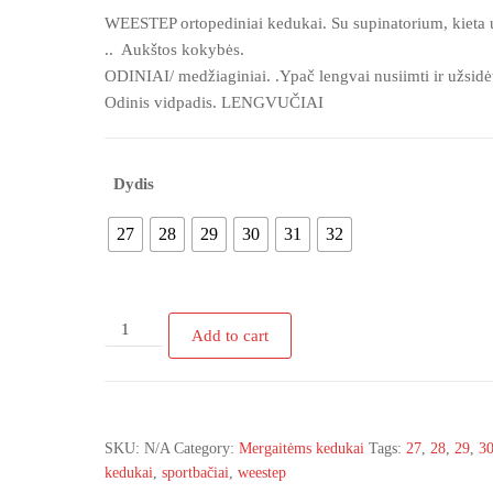
price
price
WEESTEP ortopediniai kedukai. Su supinatorium, kieta
was:
is:
.. Aukštos kokybės.
€30.00.
€27.00.
ODINIAI/ medžiaginiai. .Ypač lengvai nusiimti ir užsidėt
Odinis vidpadis. LENGVUČIAI
Dydis
27
28
29
30
31
32
R529933881
Add to cart
WEESTEP
balti
kedukai
puošti
SKU:
N/A
Category:
Mergaitėms kedukai
Tags:
27
,
28
,
29
,
3
blizgiu
kedukai
,
sportbačiai
,
weestep
27-