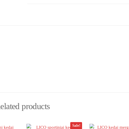
32D.
quantity
elated products
Sale!