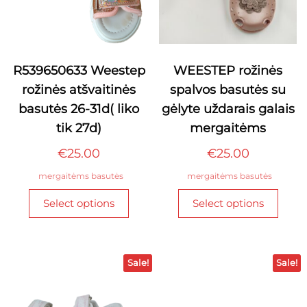
R539650633 Weestep
WEESTEP rožinės
rožinės atšvaitinės
spalvos basutės su
basutės 26-31d( liko
gėlyte uždarais galais
tik 27d)
mergaitėms
€
25.00
€
25.00
mergaitėms basutės
mergaitėms basutės
This
This
Select options
Select options
product
produ
has
has
multiple
multi
variants.
varian
Sale!
Sale!
The
The
options
optio