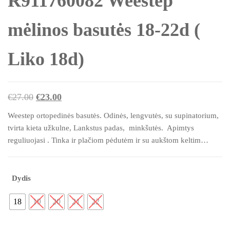
R911760082 Weestep
mėlinos basutės 18-22d (
Liko 18d)
Original
Current
€
27.00
€
23.00
price
price
Weestep ortopedinės basutės. Odinės, lengvutės, su supinatorium,
was:
is:
tvirta kieta užkulne, Lankstus padas, minkšutės. Apimtys
€27.00.
€23.00.
reguliuojasi . Tinka ir plačiom pėdutėm ir su aukštom keltim…
Dydis
18
19
20
21
22