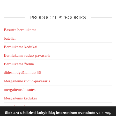
The
variants.
options
The
may
PRODUCT CATEGORIES
options
be
may
chosen
be
Basutės berniukams
on
chosen
bateliai
the
on
product
Berniukams kedukai
the
page
product
Berniukams ruduo-pavasaris
page
Berniukams žiema
didesni dydžiai nuo 36
Mergaitėme ruduo-pavasaris
mergaitėms basutės
Mergaitėms kedukai
mergaitėms žiema
Siekiant užtikrinti kokybišką internetinės svetainės veikimą,
tapkės