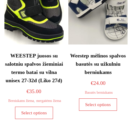
chosen
chosen
on
on
the
the
product
product
page
page
WEESTEP juosos su
Weestep mėlinos spalvos
salotniu spalvos žieminiai
basutės su užkulniu
termo batai su vilna
berniukams
unisex 27-32d (Liko 27d)
€
24.00
€
35.00
Basutės berniukams
This
Berniukams žiema
,
mergaitėms žiema
Select options
product
This
Select options
has
product
multiple
has
variants
multiple