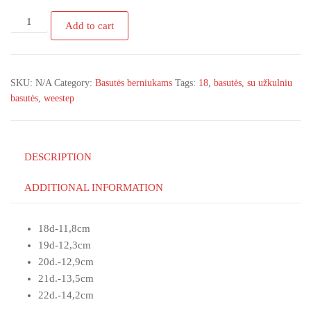
R911760082
Add to cart
Weestep
mėlinos
basutės
SKU:
N/A
Category:
Basutės berniukams
Tags:
18
,
basutės
,
su užkulniu
18-
basutės
,
weestep
22d
(
Liko
18d)
DESCRIPTION
quantity
ADDITIONAL INFORMATION
18d-11,8cm
19d-12,3cm
20d.-12,9cm
21d.-13,5cm
22d.-14,2cm