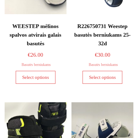
WEESTEP mėlinos
R226750731 Weestep
spalvos atvirais galais
basutės berniukams 25-
basutės
32d
€
26.00
€
30.00
Basutės berniukams
Basutės berniukams
This
This
Select options
Select options
product
product
has
has
multiple
multiple
variants.
variants
The
The
options
options
may
may
be
be