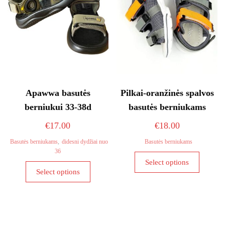
on
the
product
page
Apawwa basutės
Pilkai-oranžinės spalvos
berniukui 33-38d
basutės berniukams
€
17.00
€
18.00
Basutės berniukams
,
didesni dydžiai nuo
Basutės berniukams
36
This
Select options
This
product
Select options
product
has
has
multiple
multiple
variants
variants.
The
The