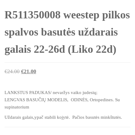
R511350008 weestep pilkos
spalvos basutės uždarais
galais 22-26d (Liko 22d)
Original
Current
€
24.00
€
21.00
price
price
was:
is:
LANKSTUS PADUKAS/ nevaržys vaiko judesių;
€24.00.
€21.00.
LENGVAS BASUČIŲ MODELIS, ODINĖS, Ortopedines. Su
supinatorium
Uždarais galais,ypač stabili kojytė. Pačios basutės minkštutės.