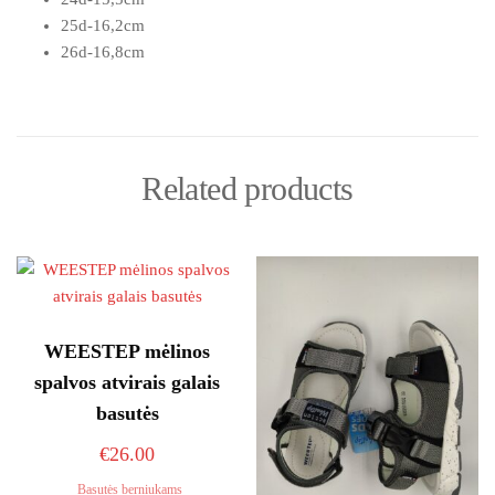
25d-16,2cm
26d-16,8cm
Related products
WEESTEP mėlinos
spalvos atvirais galais
basutės
€
26.00
Basutės berniukams