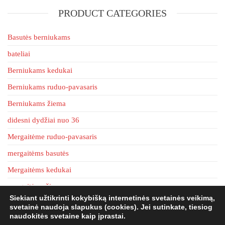
options
PRODUCT CATEGORIES
options
may
may
be
be
Basutės berniukams
chosen
chosen
on
bateliai
on
the
Berniukams kedukai
the
product
product
page
Berniukams ruduo-pavasaris
page
Berniukams žiema
didesni dydžiai nuo 36
Mergaitėme ruduo-pavasaris
mergaitėms basutės
Mergaitėms kedukai
mergaitėms žiema
Siekiant užtikrinti kokybišką internetinės svetainės veikimą,
tapkės
svetainė naudoja slapukus (cookies). Jei sutinkate, tiesiog
naudokitės svetaine kaip įprastai.