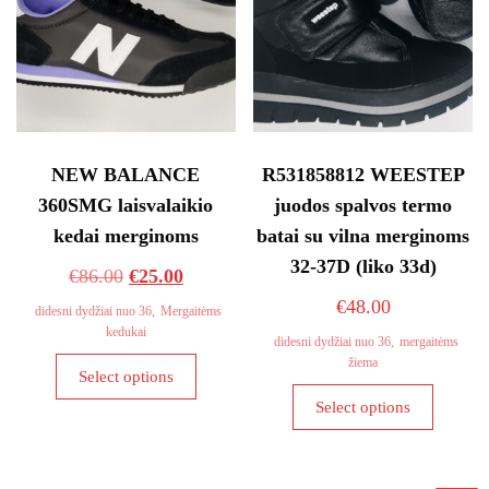
NEW BALANCE
R531858812 WEESTEP
360SMG laisvalaikio
juodos spalvos termo
kedai merginoms
batai su vilna merginoms
32-37D (liko 33d)
Original
Current
€
86.00
€
25.00
price
price
€
48.00
didesni dydžiai nuo 36
,
Mergaitėms
kedukai
was:
is:
didesni dydžiai nuo 36
,
mergaitėms
This
žiema
€86.00.
€25.00.
Select options
product
This
Select options
has
product
multiple
has
variants.
multiple