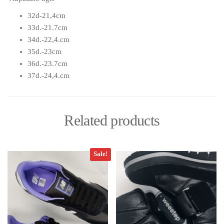
32d-21,4cm
33d.-21.7cm
34d.-22,4.cm
35d.-23cm
36d.-23.7cm
37d.-24,4.cm
Related products
Sale!