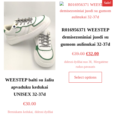
The
variants
Sale!
options
The
may
options
be
may
chosen
be
R016956371 WEESTEP
on
chosen
demisezoniniai juodi su
the
on
gumom aulinukai 32-37d
product
the
page
product
Original
Current
€
39.00
€
32.00
page
price
price
didesni dydžiai nuo 36
,
Mergaitėme
ruduo-pavasaris
was:
is:
This
€39.00.
€32.00.
Select options
WEESTEP balti su žaliu
product
has
apvaduku kedukai
multiple
UNISEX 32-37d
variants
€
30.00
The
options
Berniukams kedukai
,
didesni dydžiai