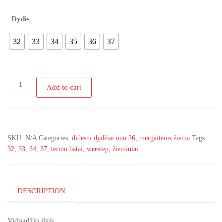
Dydis
32
33
34
35
36
37
R982358855
Add to cart
WEESTEP
sidabrinės
spalvos
termo
SKU:
N/A
Categories:
didesni dydžiai nuo 36
,
mergaitėms žiema
Tags:
batai
32
,
33
,
34
,
37
,
termo batai
,
weestep
,
žieminiai
su
vilna
32-
37D.
DESCRIPTION
quantity
Vidpadžio ilgis