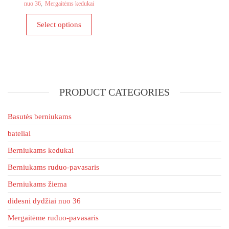
may
nuo 36
,
Mergaitėms kedukai
be
This
Select options
chosen
product
on
has
the
multiple
product
variants.
page
The
PRODUCT CATEGORIES
options
may
be
Basutės berniukams
chosen
bateliai
on
Berniukams kedukai
the
product
Berniukams ruduo-pavasaris
page
Berniukams žiema
didesni dydžiai nuo 36
Mergaitėme ruduo-pavasaris